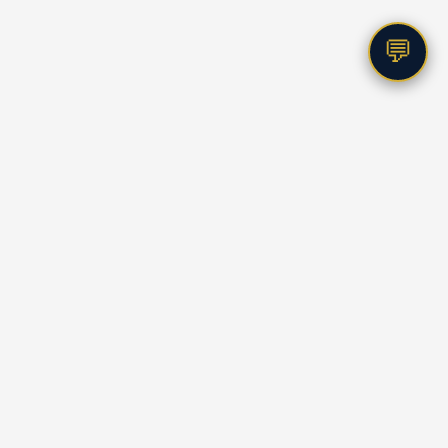
💬
Lorem ipsum
Lorem ipsum dolor sit amet, consectetur adipiscing elit.
Vestibulum velit tortor, interdum sed cursus eu, sagittis
ut nunc. Sed vitae tellus et arcu aliquet faucibus
fermentum non lacus.
Praesent
fringilla quis massa
et placerat. Mauris eu dui
eget urna pellentesque gravida vitae quis nibh. Ut at
augue tortor. Pellentesque quis suscipit magna.